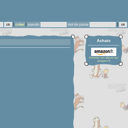
|
|
|
créer
pseudo
mot de passe
Achats
Achetez cet album sur
amazon.fr