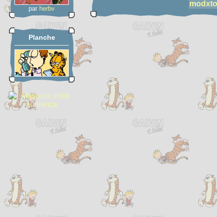
modxto
par
herbv
Planche