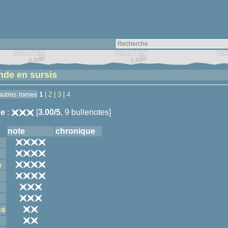
de en sursis
 autres tomes
1
|
2
|
3
|
4
e
:
[
3.00/5
, 9 bullenotes]
note
chronique
s
ss