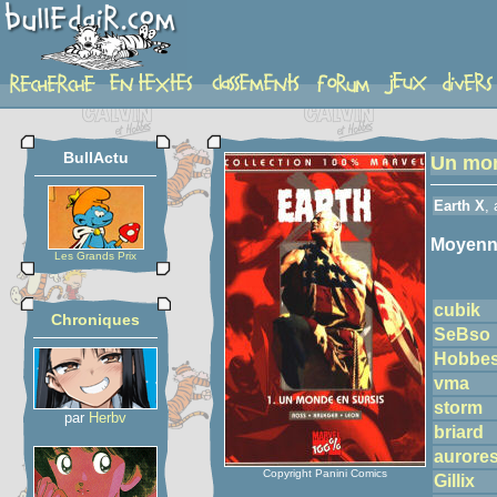
detail-etoiles
BullActu
Un mon
Earth X
,
Moyenn
Les Grands Prix
cubik
Chroniques
SeBso
Hobbe
vma
storm
par
Herbv
briard
aurore
Copyright Panini Comics
Gillix