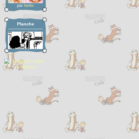
par
herbv
Planche