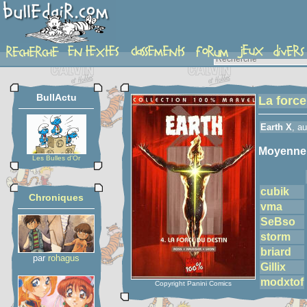
detail-etoiles
BullActu
La force
Earth X
, a
Moyenne
Les Bulles d'Or
cubik
Chroniques
vma
SeBso
storm
briard
par
rohagus
Gillix
modxtof
Copyright Panini Comics