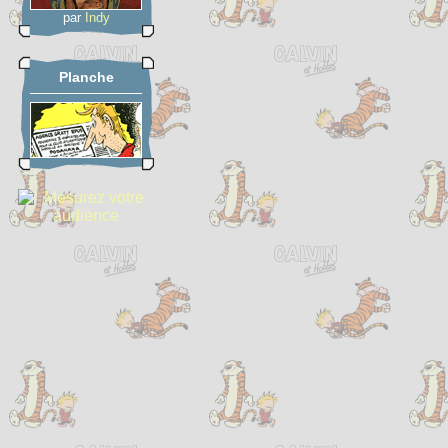
par
Indy
Planche