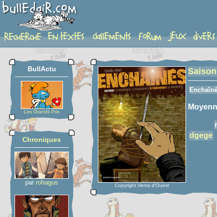
detail-etoiles
BullActu
Saison
Enchaîn
Moyenn
Les Grands Prix
dgege
Chroniques
par
rohagus
Copyright Vents d'Ouest