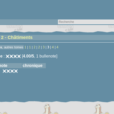
 2 - Châtiments
és
, autres tomes
1
|
1
|
2
|
2
|
3
|
3
|
4
|
4
e
:
[
4.00/5
, 1 bullenote]
note
chronique