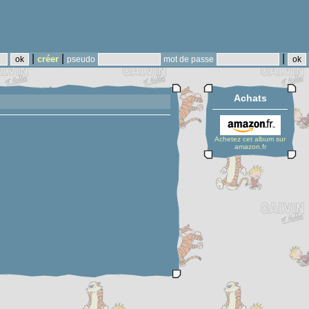
|
|
|
créer
pseudo
mot de passe
Achats
Achetez cet album sur
amazon.fr