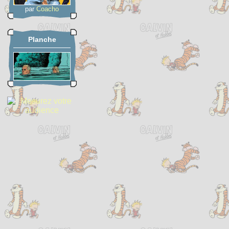
par
Coacho
Planche