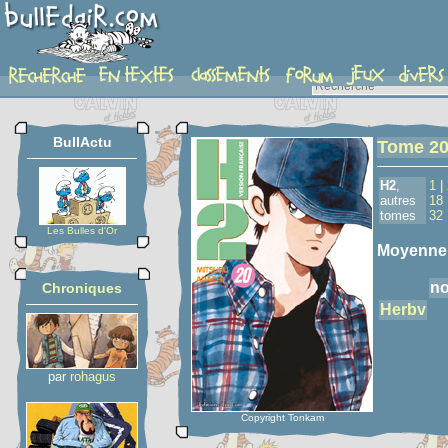
detail-etoiles
BullActu
Tome 2
H2
,
1
|
autres
18
tomes
32
Les Bulles d'Or
Moyenne
no
Chroniques
Herbv
par
rohagus
Copyright Tonkam