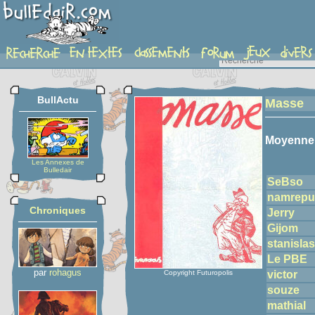
detail-etoiles
BullActu
Masse
Moyenne
Les Annexes de
Bulledair
SeBso
namrepu
Chroniques
Jerry
Gijom
stanislas
Le PBE
par
rohagus
Copyright Futuropolis
victor
souze
mathial