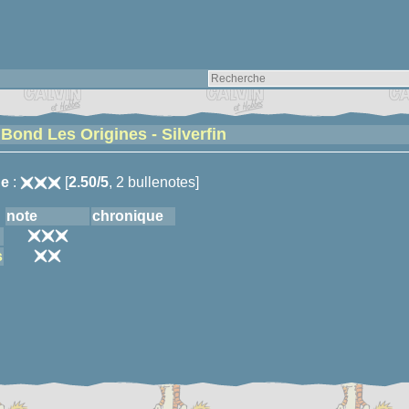
Bond Les Origines - Silverfin
e
:
[
2.50/5
, 2 bullenotes]
note
chronique
s