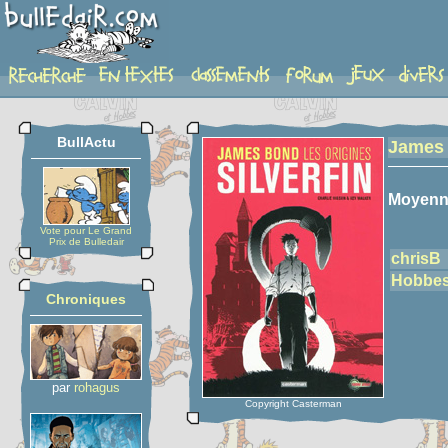
detail-etoiles
BullActu
James 
Moyenn
Vote pour Le Grand
Prix de Bulledair
chrisB
Hobbe
Chroniques
par
rohagus
Copyright Casterman