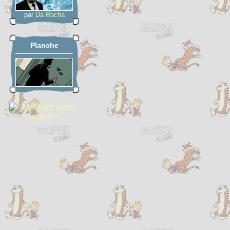
par
Da Rocha
Planche