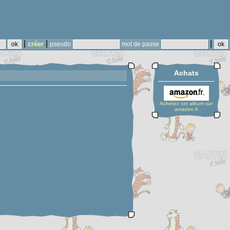
|
|
|
créer
pseudo
mot de passe
Achats
Achetez cet album sur
amazon.fr