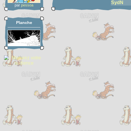
SydN
par
pessoa
Planche