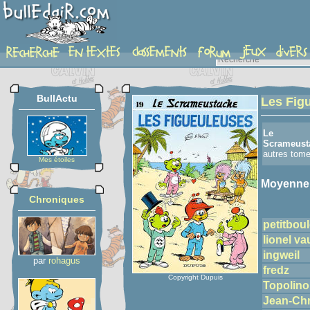
detail-etoiles
BullActu
Les Fig
Le
Scrameust
autres tom
Mes étoiles
Moyenne
Chroniques
petitboul
lionel v
ingweil
par
rohagus
fredz
Copyright Dupuis
Topolino
Jean-Chr