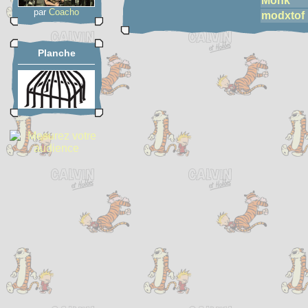
Monk
par
Coacho
modxtof
Planche