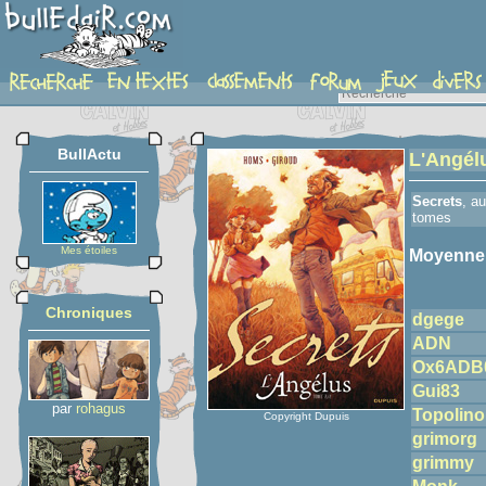
detail-etoiles
BullActu
L'Angél
Secrets
, au
tomes
Mes étoiles
Moyenne
Chroniques
dgege
ADN
Ox6ADB
Gui83
par
rohagus
Topolino
Copyright Dupuis
grimorg
grimmy