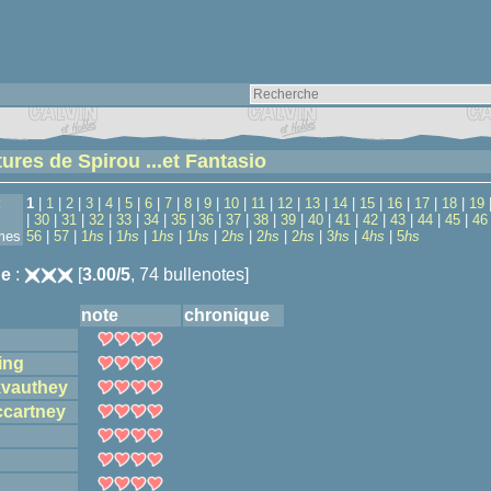
ures de Spirou ...et Fantasio
1
|
1
|
2
|
3
|
4
|
5
|
6
|
7
|
8
|
9
|
10
|
11
|
12
|
13
|
14
|
15
|
16
|
17
|
18
|
19
|
30
|
31
|
32
|
33
|
34
|
35
|
36
|
37
|
38
|
39
|
40
|
41
|
42
|
43
|
44
|
45
|
46
mes
56
|
57
|
1
hs
|
1
hs
|
1
hs
|
1
hs
|
2
hs
|
2
hs
|
2
hs
|
3
hs
|
4
hs
|
5
hs
e
:
[
3.00/5
, 74 bullenotes]
note
chronique
ling
kvauthey
ccartney