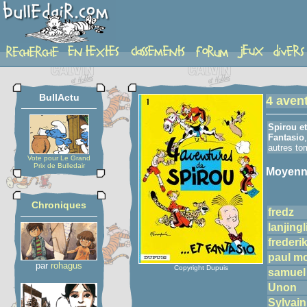
detail-etoiles
BullActu
4 avent
Spirou et
Fantasio
,
autres to
Vote pour Le Grand
Prix de Bulledair
Moyenn
Chroniques
fredz
lanjing
frederi
paul m
par
rohagus
Copyright Dupuis
samuel
Unon
Sylvain