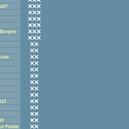
u07
e Borgne
aude
110
46
ur Patate