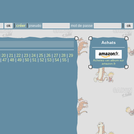
|
|
|
créer
pseudo
mot de passe
Achats
|
20
|
21
|
22
|
23
|
24
|
25
|
26
|
27
|
28
|
29
|
47
|
48
|
49
|
50
|
51
|
52
|
53
|
54
|
55
|
Achetez cet album sur
amazon.fr