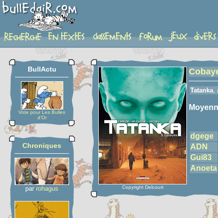
detail-etoiles
BullActu
Cobay
Tatanka
,
Moyenn
Vote pour Les Bulles
d'Or
dgege
Chroniques
ADN
Gui83
Anoeta
Copyright Delcourt
par
rohagus