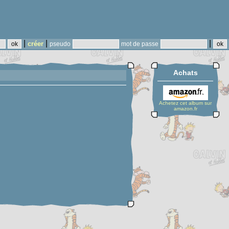
|
|
|
créer
pseudo
mot de passe
Achats
Achetez cet album sur
amazon.fr