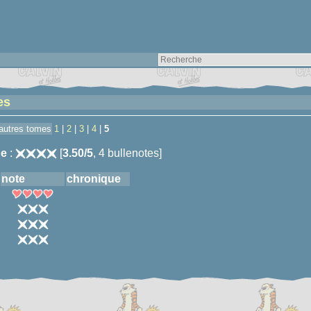
es
 autres tomes
1
|
2
|
3
|
4
|
5
e
:
[
3.50/5
, 4 bullenotes]
note
chronique