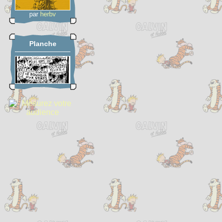
par
herbv
Planche