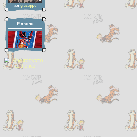
par
giuseppe
Planche