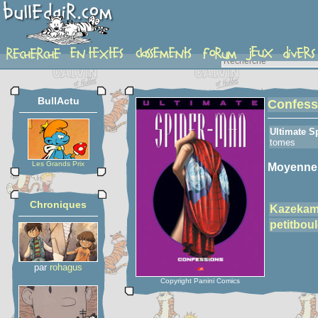
detail-etoiles
BullActu
Confess
Ultimate S
tomes
Les Grands Prix
Moyenne
Chroniques
Kazekam
petitboul
par
rohagus
Copyright Panini Comics