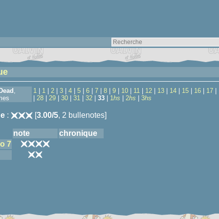
ue
Dead
,
1
|
1
|
2
|
3
|
4
|
5
|
6
|
7
|
8
|
9
|
10
|
11
|
12
|
13
|
14
|
15
|
16
|
17
|
mes
|
28
|
29
|
30
|
31
|
32
|
33
|
1
hs
|
2
hs
|
3
hs
e
:
[
3.00/5
, 2 bullenotes]
note
chronique
o 7