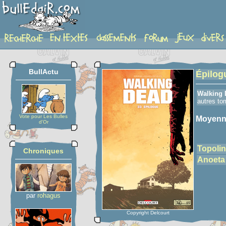
detail-etoiles
BullActu
Épilog
Walking 
autres to
Vote pour Les Bulles
Moyenn
d'Or
Topolin
Chroniques
Anoeta
par
rohagus
Copyright Delcourt