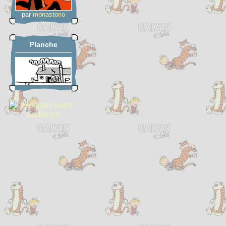
par
monastorio
Planche