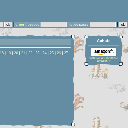
|
|
|
créer
pseudo
mot de passe
Achats
18
|
19
|
20
|
21
|
22
|
23
|
24
|
25
|
26
|
27
Achetez cet album sur
amazon.fr