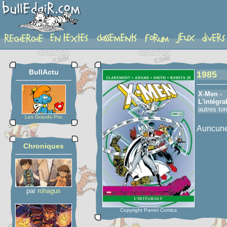
detail-etoiles
BullActu
1985
X-Men -
L'intégra
autres to
Les Grands Prix
Auncune 
Chroniques
par
rohagus
Copyright Panini Comics