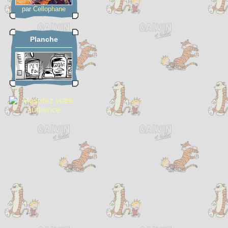
par
Cellophane
Planche