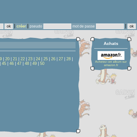
|
|
|
créer
pseudo
mot de passe
Achats
9
|
20
|
21
|
22
|
23
|
24
|
25
|
26
|
27
|
28
|
Achetez cet album sur
|
45
|
46
|
47
|
48
|
49
|
50
amazon.fr