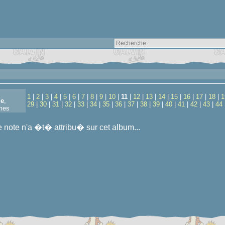
1
|
2
|
3
|
4
|
5
|
6
|
7
|
8
|
9
|
10
|
11
|
12
|
13
|
14
|
15
|
16
|
17
|
18
|
1
le
,
29
|
30
|
31
|
32
|
33
|
34
|
35
|
36
|
37
|
38
|
39
|
40
|
41
|
42
|
43
|
44
mes
note n'a �t� attribu� sur cet album...