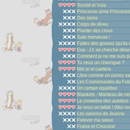
Tozoïd et Vula
Princesse aime Princess
Des seins
Corps de rêves
Planter des clous
Sale morveuse !
Faites des gosses (qu'ils d
Eva - J.f. se cherche dé
Comment je ne me suis pa
Tu veux un chwingue ?
Moi je et caetera
Libre comme un poney sa
Les Cosmonautes du Fut
Un certain équilibre
Blankets - Manteau de ne
Le cimetière des autobus
Je veux un bébé ! (Moi non
Les saisons de Jeanne
Forever ma soeur
Fraise et Chocolat