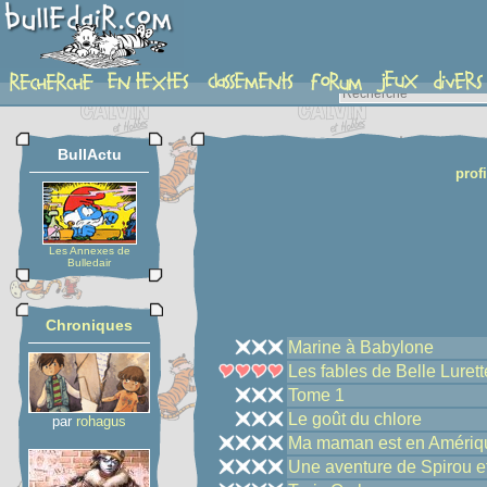
etoiles_profil
BullActu
profi
Les Annexes de
Bulledair
Chroniques
Marine à Babylone
Les fables de Belle Lurett
Tome 1
Le goût du chlore
par
rohagus
Ma maman est en Amérique,
Une aventure de Spirou et