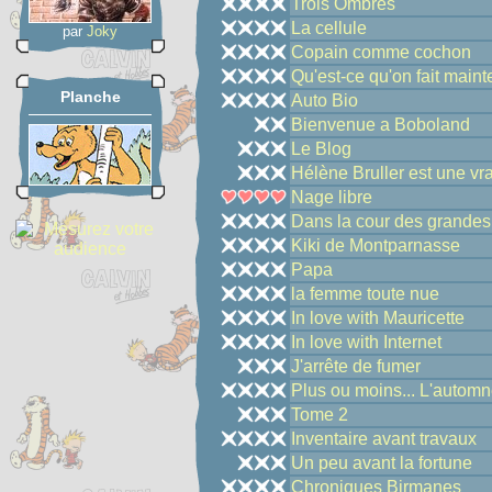
Trois Ombres
La cellule
par
Joky
Copain comme cochon
Qu'est-ce qu'on fait maint
Planche
Auto Bio
Bienvenue a Boboland
Le Blog
Hélène Bruller est une vr
Nage libre
Dans la cour des grandes
Kiki de Montparnasse
Papa
la femme toute nue
In love with Mauricette
In love with Internet
J'arrête de fumer
Plus ou moins... L'autom
Tome 2
Inventaire avant travaux
Un peu avant la fortune
Chroniques Birmanes