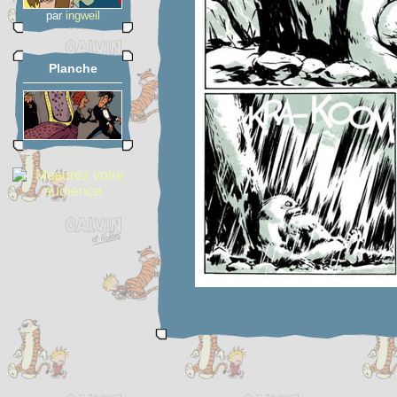
par
ingweil
Planche