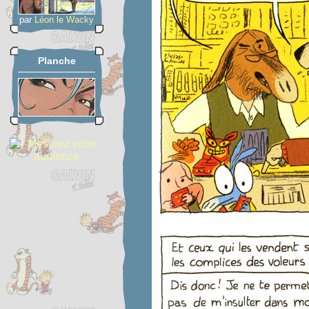
par
Léon le Wacky
Planche