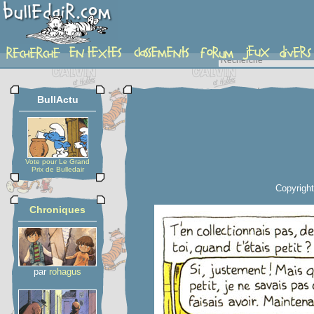
planche
BullActu
Vote pour Le Grand
Prix de Bulledair
Copyrigh
Chroniques
par
rohagus