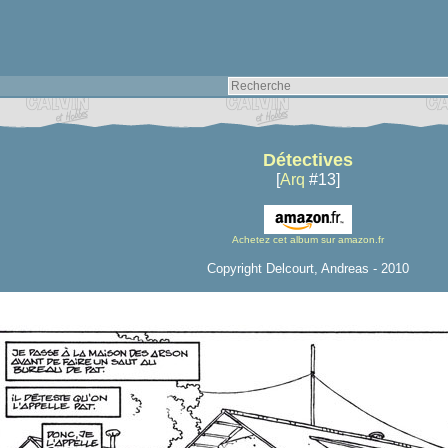
Détectives
[
Arq
#13]
Achetez cet album sur amazon.fr
Copyright Delcourt, Andreas - 2010