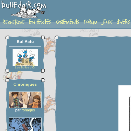
planche
BullActu
Les Bulles d'Or
Chroniques
par
rohagus