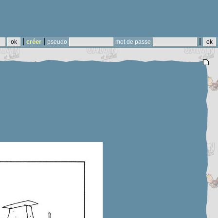
|
|
|
créer
pseudo
mot de passe