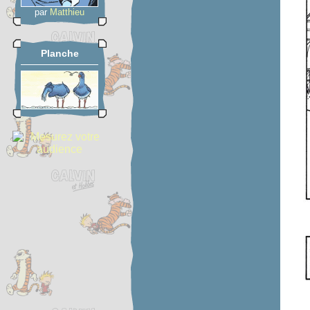
par
Matthieu
Planche