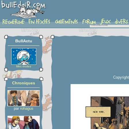
planche
BullActu
Mes étoiles
Copyrigh
Chroniques
par
rohagus