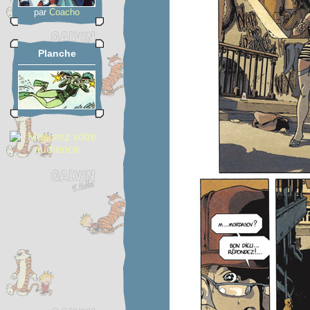
par
Coacho
Planche