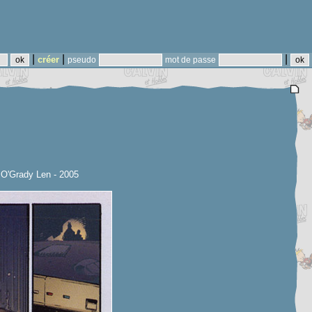
|
|
|
créer
pseudo
mot de passe
 O'Grady Len - 2005