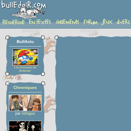
planche
BullActu
Les Annexes de
Bulledair
Chroniques
par
rohagus