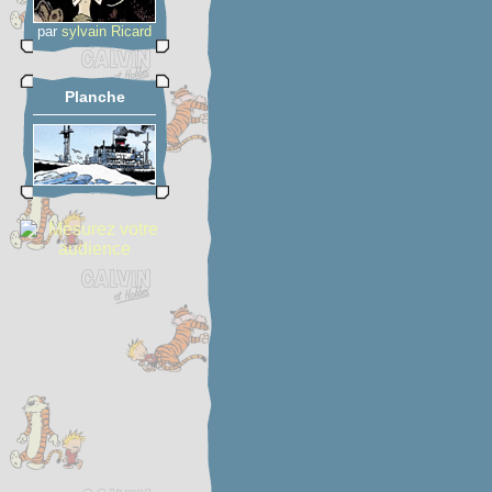
par
sylvain Ricard
Planche