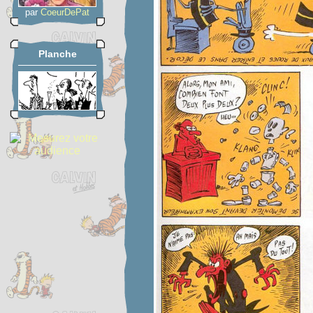
par
CoeurDePat
Planche