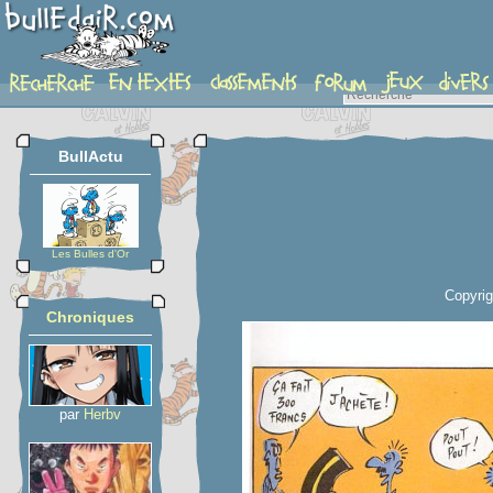
planche
BullActu
Les Bulles d'Or
Copyrig
Chroniques
par
Herbv