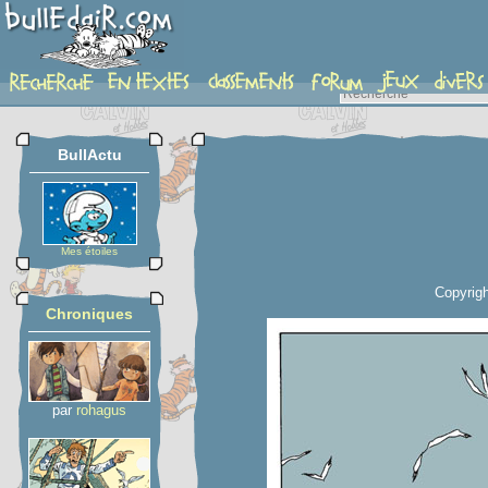
planche
BullActu
Mes étoiles
Copyrigh
Chroniques
par
rohagus