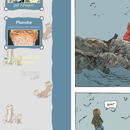
par
rohagus
Planche