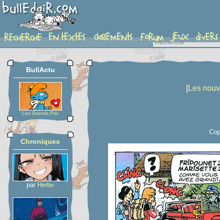
planche
BullActu
[
Les nouve
Les Grands Prix
Cop
Chroniques
par
Herbv