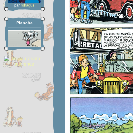
par
rohagus
Planche