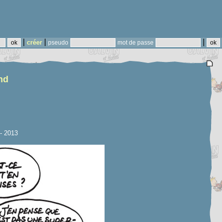
|
|
|
créer
pseudo
mot de passe
ond
- 2013