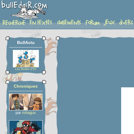
planche
BullActu
Les Bulles d'Or
Chroniques
par
rohagus