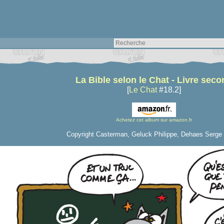
La Bible selon le Chat - Livre sec
[
Le Chat
#18.2]
Achetez cet album sur amazon.fr
Copyright Casterman, Geluck Philippe, Dehaes Serge 