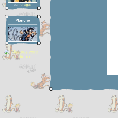
par
rohagus
Planche