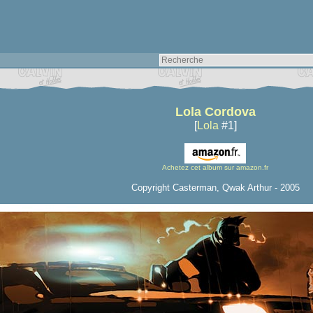
Lola Cordova
[
Lola
#1]
Achetez cet album sur amazon.fr
Copyright Casterman, Qwak Arthur - 2005