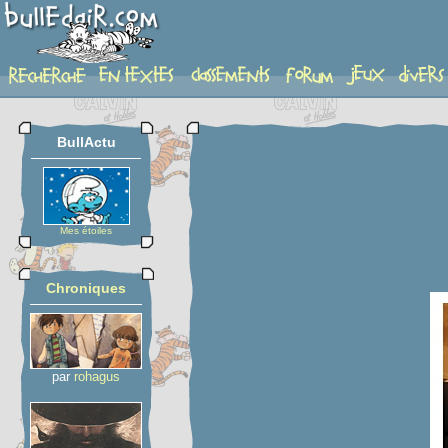
planche
BullActu
Mes étoiles
Chroniques
par
rohagus