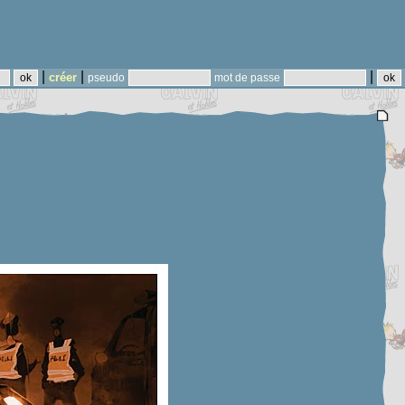
|
|
|
créer
pseudo
mot de passe