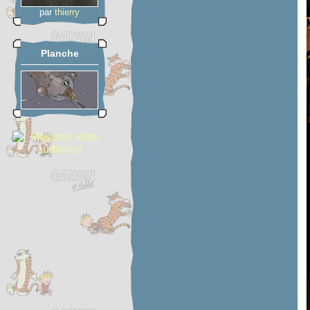
par
thierry
Planche