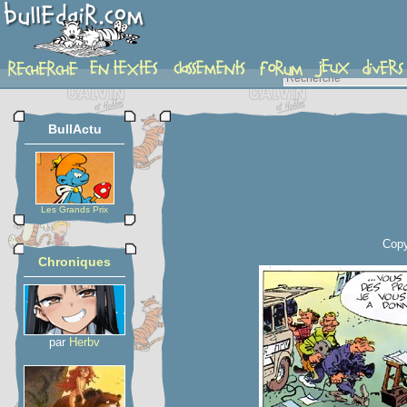
planche
BullActu
Les Grands Prix
Copy
Chroniques
par
Herbv