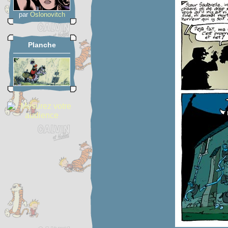
par
Oslonovitch
Planche