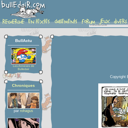
planche
BullActu
Les Annexes de
Bulledair
Copyright 
Chroniques
par
rohagus