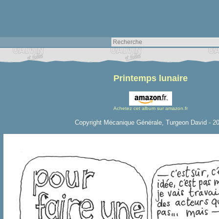
Printemps lunaire
Achetez cet album sur amazon.fr
Copyright Mécanique Générale, Turgeon David - 2