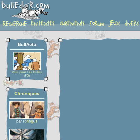
planche
BullActu
Vote pour Les Bulles
d'Or
Chroniques
par
rohagus