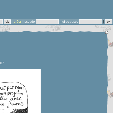
|
|
|
créer
pseudo
mot de passe
007