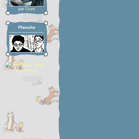
par
Grunt
Planche