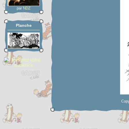
par
NDZ
Planche
Copy