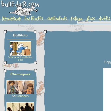
planche
BullActu
Vote pour Les Bulles
d'Or
Copy
Chroniques
par
rohagus