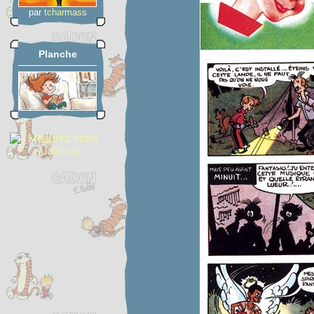
par
tcharmass
Planche