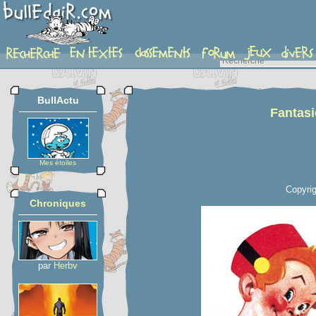
planche
BullActu
Fantasi
Mes étoiles
Copyrig
Chroniques
par
Herbv