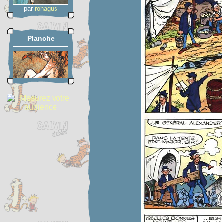
par
rohagus
Planche