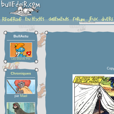
planche
BullActu
Les Grands Prix
Copy
Chroniques
par
Mael