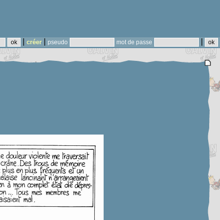
|
|
|
créer
pseudo
mot de passe