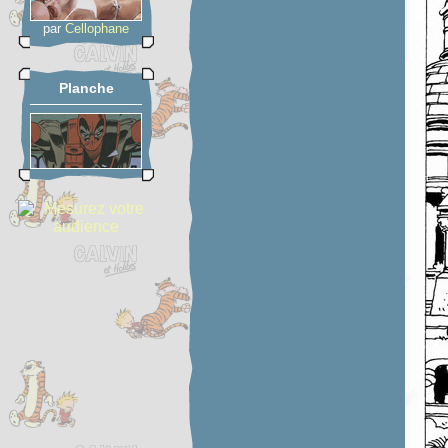
par
Cellophane
Planche