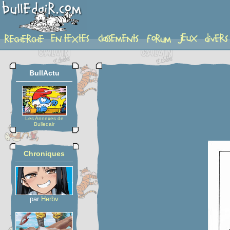
planche
BullActu
Les Annexes de
Bulledair
Chroniques
par
Herbv