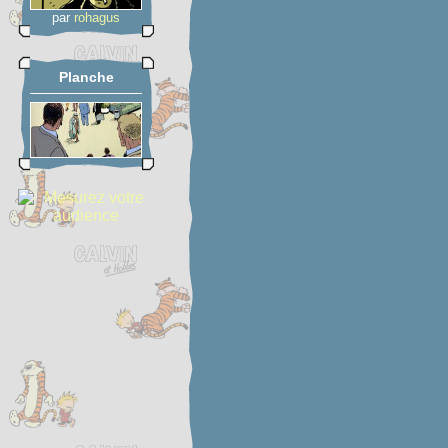
par
rohagus
Planche