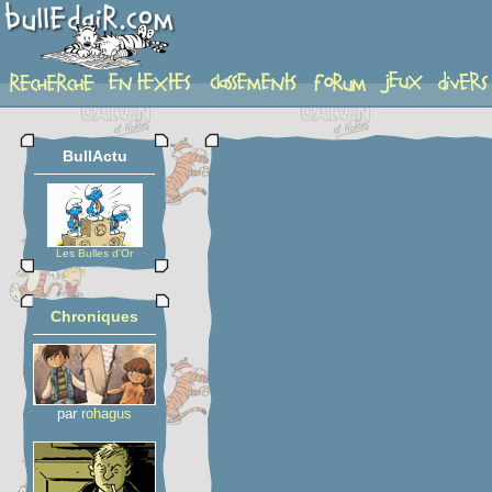
planche
BullActu
Les Bulles d'Or
Chroniques
par
rohagus