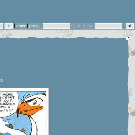
|
|
|
créer
pseudo
mot de passe
83