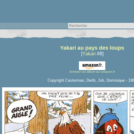
Yakari au pays des loups
[
Yakari
#8]
Achetez cet album sur amazon.fr
Copyright Casterman, Derib, Job, Dominique - 19