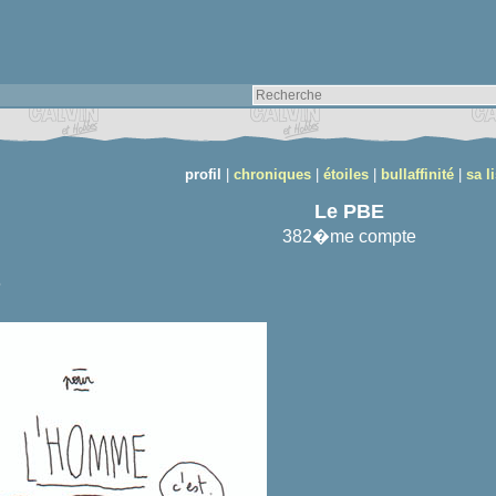
profil
|
chroniques
|
étoiles
|
bullaffinité
|
sa li
Le PBE
382�me compte
6