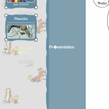
par
doremi
Planche
Pr�sentation