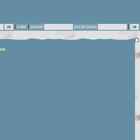
|
|
|
créer
pseudo
mot de passe
ste