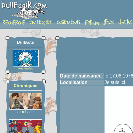
profil
BullActu
Mes étoiles
Date de naissance
le 17.08.197
Localisation
Je suis ici.
Chroniques
par
rohagus