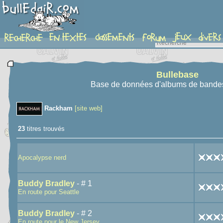
recherche
Bullebase
Base de données d'albums de bande
Rackham
[site web]
23
titres trouvés
Apocalypse nerd
Buddy Bradley
- # 1
En route pour Seattle
Buddy Bradley
- # 2
En route pour le New Jersey