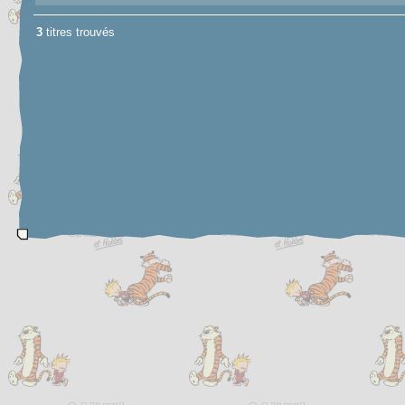
3
titres trouvés