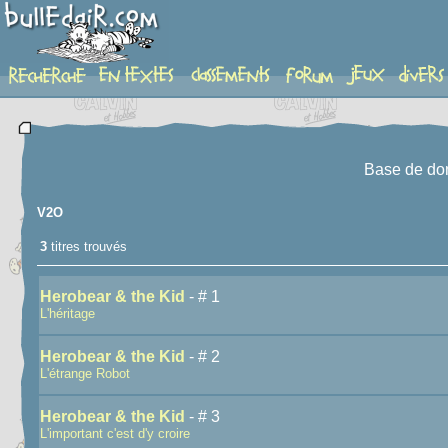
recherche
Base de do
V2O
3
titres trouvés
Herobear & the Kid
- # 1
L'héritage
Herobear & the Kid
- # 2
L'étrange Robot
Herobear & the Kid
- # 3
L'important c'est d'y croire