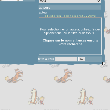
auteurs
auteur :
a
b
c
d
e
f
g
h
i
j
k
l
m
n
o
p
q
r
s
t
u
v
w
x
y
z
filtre auteur