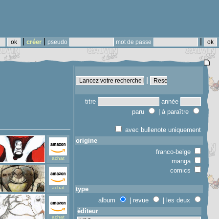
|
|
|
créer
pseudo
mot de passe
|
titre
année
paru
| à paraître
avec bullenote uniquement
origine
franco-belge
achat
manga
comics
achat
type
album
| revue
| les deux
éditeur
achat