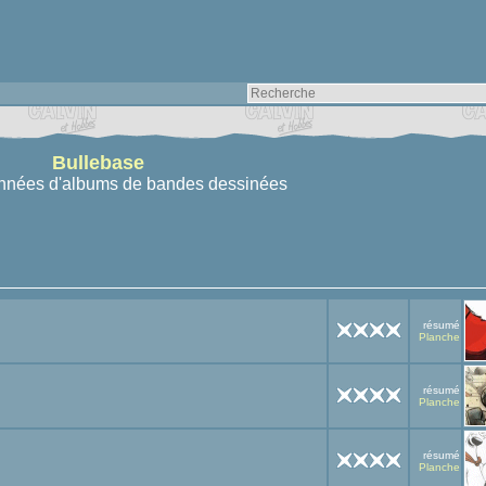
Bullebase
nnées d'albums de bandes dessinées
résumé
Planche
résumé
Planche
résumé
Planche