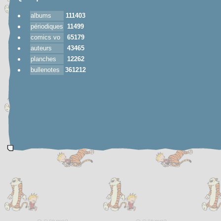
albums
111403
périodiques
11499
comics vo
65179
auteurs
43465
planches
12262
bullenotes
361212