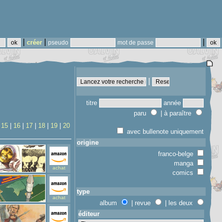
|
|
|
créer
pseudo
mot de passe
|
titre
année
paru
| à paraître
|
15
|
16
|
17
|
18
|
19
|
20
avec bullenote uniquement
origine
franco-belge
manga
achat
comics
type
achat
album
| revue
| les deux
éditeur