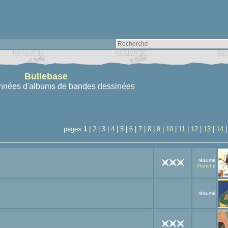
Bullebase
nnées d'albums de bandes dessinées
pages
1
|
2
|
3
|
4
|
5
|
6
|
7
|
8
|
9
|
10
|
11
|
12
|
13
|
14
résumé
Planche
résumé