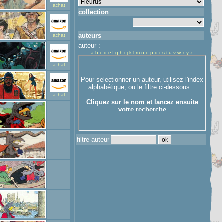
achat
collection
auteurs
achat
auteur :
a
b
c
d
e
f
g
h
i
j
k
l
m
n
o
p
q
r
s
t
u
v
w
x
y
z
achat
achat
filtre auteur