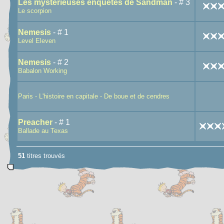
Les mystérieuses enquêtes de Sandman
- # 3
Le scorpion
Nemesis
- # 1
Level Eleven
Nemesis
- # 2
Babalon Working
Paris - L'histoire en capitale - De boue et de cendres
Preacher
- # 1
Ballade au Texas
51
titres trouvés