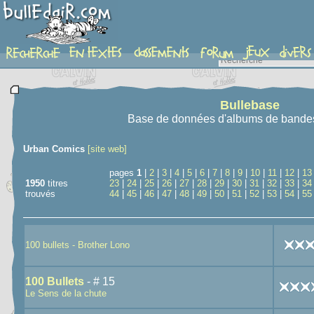
recherche
Bullebase
Base de données d'albums de bande
Urban Comics
[site web]
pages
1
|
2
|
3
|
4
|
5
|
6
|
7
|
8
|
9
|
10
|
11
|
12
|
13
1950
titres
23
|
24
|
25
|
26
|
27
|
28
|
29
|
30
|
31
|
32
|
33
|
34
trouvés
44
|
45
|
46
|
47
|
48
|
49
|
50
|
51
|
52
|
53
|
54
|
55
100 bullets - Brother Lono
100 Bullets
- # 15
Le Sens de la chute