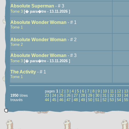
Absolute Superman
- # 3
Tome 3
[� para�tre - 13.11.2026 ]
Absolute Wonder Woman
- # 1
Tome 1
Absolute Wonder Woman
- # 2
Tome 2
Absolute Wonder Woman
- # 3
Tome 3
[� para�tre - 13.11.2026 ]
The Activity
- # 1
Tome 1
pages
1
|
2
|
3
|
4
|
5
|
6
|
7
|
8
|
9
|
10
|
11
|
12
|
13
1950
titres
23
|
24
|
25
|
26
|
27
|
28
|
29
|
30
|
31
|
32
|
33
|
34
trouvés
44
|
45
|
46
|
47
|
48
|
49
|
50
|
51
|
52
|
53
|
54
|
55