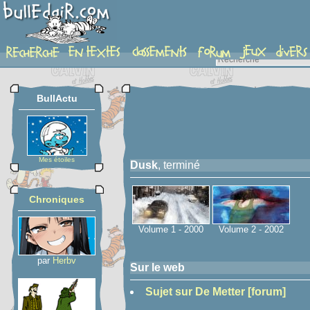
serie
BullActu
Mes étoiles
Dusk
, terminé
Chroniques
Volume 1 - 2000
Volume 2 - 2002
par
Herbv
Sur le web
Sujet sur De Metter [forum]