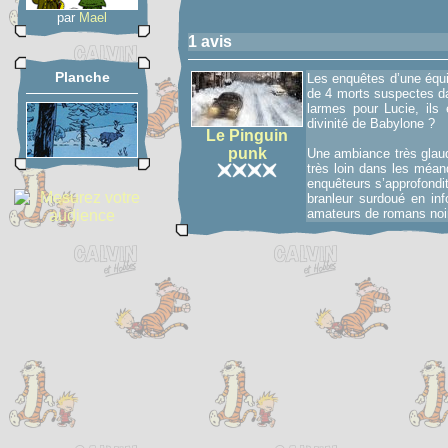
par
Mael
1 avis
Planche
Les enquêtes d’une équi
de 4 morts suspectes da
larmes pour Lucie, ils 
divinité de Babylone ?
Le Pinguin
punk
Une ambiance très glauq
très loin dans les méand
enquêteurs s’approfondit
branleur surdoué en inf
amateurs de romans noi