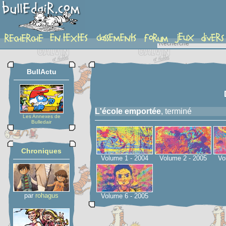
serie
BullActu
L'école emportée
, terminé
Les Annexes de
Bulledair
Chroniques
Volume 1 - 2004
Volume 2 - 2005
Vo
par
rohagus
Volume 6 - 2005