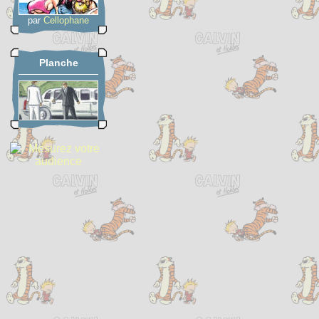
par
Cellophane
Planche