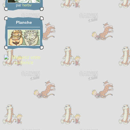
par
herbv
Planche