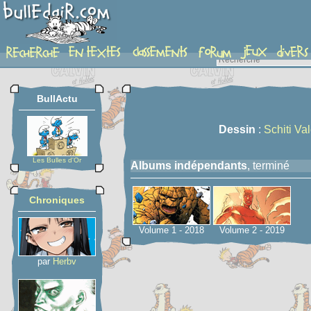
serie
BullActu
Dessin
:
Schiti Val
Les Bulles d'Or
Albums indépendants
, terminé
Chroniques
Volume 1 - 2018
Volume 2 - 2019
par
Herbv