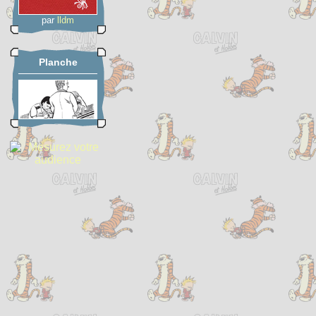
par
lldm
Planche