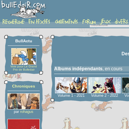
serie
BullActu
Des
Vote pour Le Grand
Albums indépendants
, en cours
Prix de Bulledair
Chroniques
Volume 1 - 2021
Volume 2 - 2022
Vo
par
rohagus