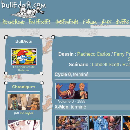
serie
BullActu
Dessin
:
Pacheco Carlos
/
Ferry P
S
Scénario
:
Lobdell Scott
/
Ra
Les Annexes de
Bulledair
Cycle 0
, terminé
Chroniques
Volume 0 - 1999
X-Men
, terminé
par
rohagus