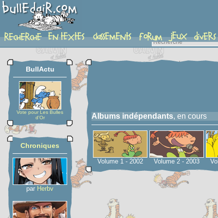
serie
BullActu
Vote pour Les Bulles
Albums indépendants
, en cours
d'Or
Chroniques
Volume 1 - 2002
Volume 2 - 2003
Vo
par
Herbv