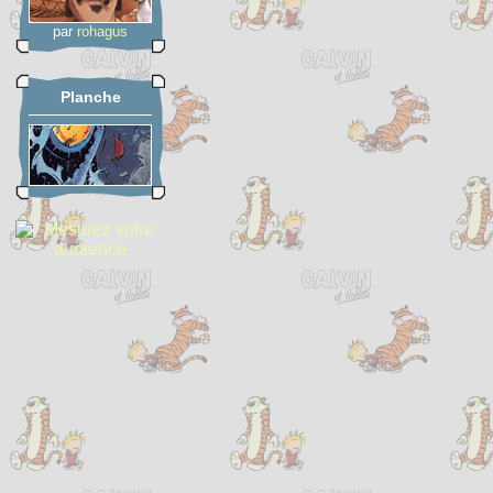
par
rohagus
Planche