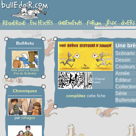
album
BullActu
Une brè
Scénario
Dessin
Couleurs
Vote pour Le Grand
Année
Prix de Bulledair
© Chacal
Editeur
Puant
Collectio
Chroniques
Série
complétez
cette fiche
Bullenote
par
rohagus