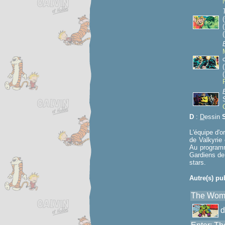
(
(
(
(
D
:
D
essin
L'équipe d'o
de Valkyrie
Au programm
Gardiens de
stars.
Autre(s) pu
The Woma