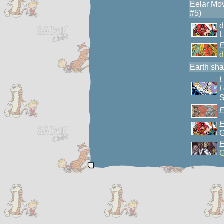
Eelar Mov
#5)
L
E
d
Earth sha
L
!
S
E
E
G
E
G