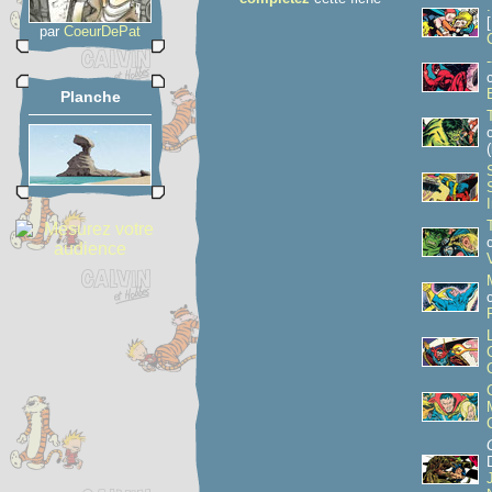
par
CoeurDePat
Planche
(