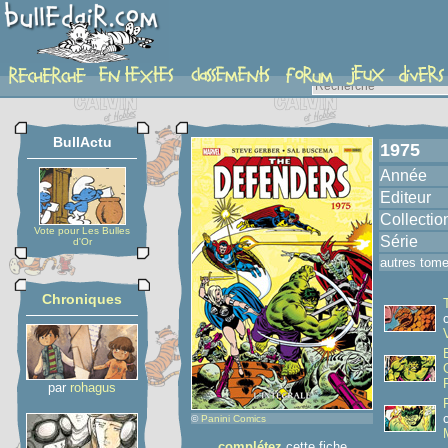
album
BullActu
1975
Année
Editeur
Collectio
Vote pour Les Bulles
Série
d'Or
autres tom
Chroniques
par
rohagus
©
Panini Comics
complétez
cette fiche