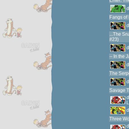
Enter: T
Fangs of 
...The Sn
#23)
-- In the
The Serpe
Savage T
L
Three Wo