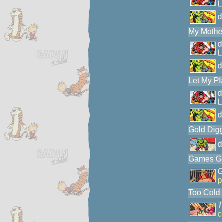
L
My Mothe
L
Let My Pl
L
Gold Digg
Games Go
G
p
Too Cold 
T
c