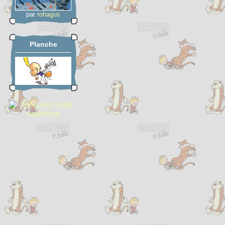
par
rohagus
Planche