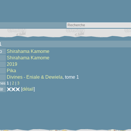
1
o
Shirahama Kamome
Shirahama Kamome
2019
Pika
Divines - Eniale & Dewiela
, tome 1
mes
1
|
2
|
3
te
[
détail
]