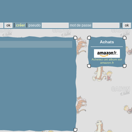
|
|
|
créer
pseudo
mot de passe
Achats
Achetez cet album sur
amazon.fr