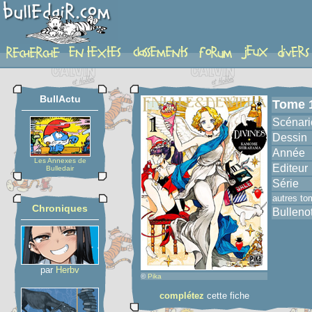
album
BullActu
Tome 
Scénari
Dessin
Année
Les Annexes de
Editeur
Bulledair
Série
autres to
Chroniques
Bulleno
par
Herbv
©
Pika
complétez
cette fiche