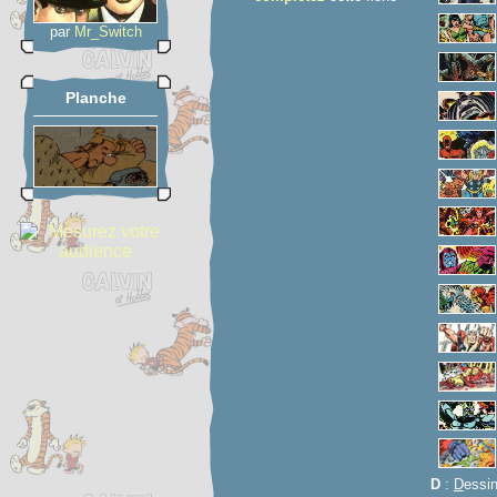
par
Mr_Switch
Planche
D
:
D
essi