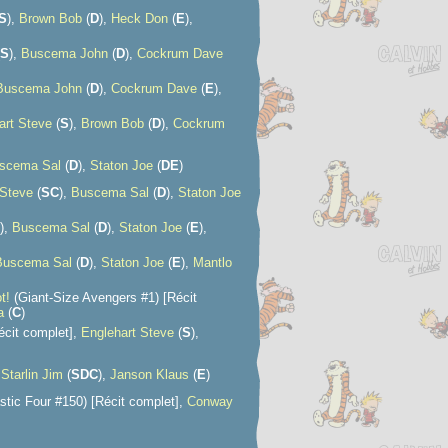
S
),
Brown Bob
(
D
),
Heck Don
(
E
),
S
),
Buscema John
(
D
),
Cockrum Dave
Buscema John
(
D
),
Cockrum Dave
(
E
),
art Steve
(
S
),
Brown Bob
(
D
),
Cockrum
scema Sal
(
D
),
Staton Joe
(
D
E
)
 Steve
(
S
C
),
Buscema Sal
(
D
),
Staton Joe
),
Buscema Sal
(
D
),
Staton Joe
(
E
),
Buscema Sal
(
D
),
Staton Joe
(
E
),
Mantlo
t!
(Giant-Size Avengers #1) [Récit
a
(
C
)
écit complet],
Englehart Steve
(
S
),
,
Starlin Jim
(
S
D
C
),
Janson Klaus
(
E
)
stic Four #150) [Récit complet],
Conway