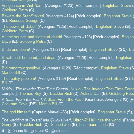
Vengeance in Viet Nam!
(Avengers #123) [Récit complet],
Englehart Steve
(
Goldberg Petra
(
C
)
Beware the Star-Stalker!
(Avengers #124) [Récit complet],
Englehart Steve
(
(
E
),
Roussos George
(
C
)
The power of Babel!
(Avengers #125) [Récit complet],
Englehart Steve
(
S
),
Goldberg Petra
(
C
)
All the sounds and sights of death!
(Avengers #126) [Récit complet],
Engleh
Dave
(
E
),
Goldberg Petra
(
C
)
Bride and doom!
(Avengers #127) [Récit complet],
Englehart Steve
(
S
C
),
Bu
Bewitched, bothered, and dead!
(Avengers #128) [Récit complet],
Englehart
(
E
)
Bid tomorrow goodbye!
(Avengers #129) [Récit complet],
Englehart Steve
(
S
Mantlo Bill
(
C
)
The reality problem!
(Avengers #130) [Récit complet],
Englehart Steve
(
S
),
Bill
(
C
)
Nuklo - The Invader That Time Forgot!
,
Nuklo - The Invader That Time Forgo
complet],
Thomas Roy
(
S
),
Buckler Rich
(
D
),
Adkins Dan
(
E
),
Goldberg Petr
A Blast From the Past!
,
A Blast From the Past!
(Giant-Size Avengers #2) [R
Cockrum Dave
(
D
E
),
Mantlo Bill
(
C
)
The god himself!
(Captain Marvel #33) [Récit complet],
Englehart Steve
(
S
)
The wedding of Crystal and Quicksilver!
,
Ultron-7: He'll rule the world!
(Fanta
Gerry
(
S
),
Buckler Rich
(
D
),
Sinnott Joe
(
E
),
Lessmann Linda
(
C
)
n
S
:
S
cénario
E
:
E
ncreur
C
:
C
ouleurs