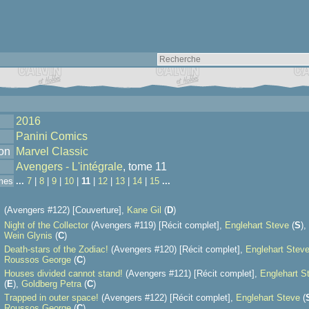
2016
Panini Comics
ion
Marvel Classic
Avengers - L'intégrale
, tome 11
mes
...
7
|
8
|
9
|
10
|
11
|
12
|
13
|
14
|
15
...
(Avengers #122) [Couverture],
Kane Gil
(
D
)
Night of the Collector
(Avengers #119) [Récit complet],
Englehart Steve
(
S
),
Wein Glynis
(
C
)
Death-stars of the Zodiac!
(Avengers #120) [Récit complet],
Englehart Stev
Roussos George
(
C
)
Houses divided cannot stand!
(Avengers #121) [Récit complet],
Englehart S
(
E
),
Goldberg Petra
(
C
)
Trapped in outer space!
(Avengers #122) [Récit complet],
Englehart Steve
(
Roussos George
(
C
)