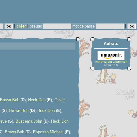
|
|
|
créer
pseudo
mot de passe
Achats
Achetez cet album sur
amazon.fr
Brown Bob
(
D
),
Heck Don
(
E
),
Oliver-
e
(
S
),
Brown Bob
(
D
),
Heck Don
(
E
),
teve
(
S
),
Buscema John
(
D
),
Heck Don
S
),
Brown Bob
(
D
),
Esposito Michael
(
E
),