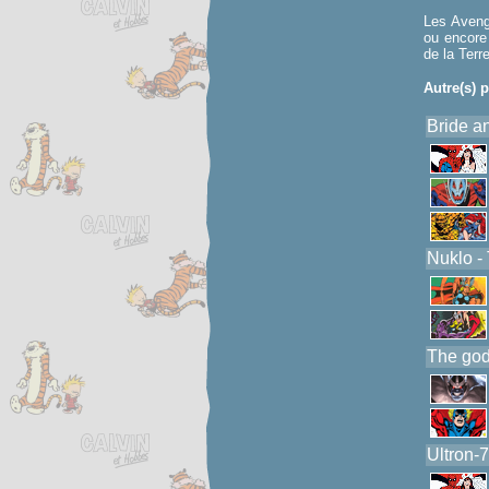
Les Avenge
ou encore 
de la Terre
Autre(s) p
Bride a
Nuklo -
The god
Ultron-7