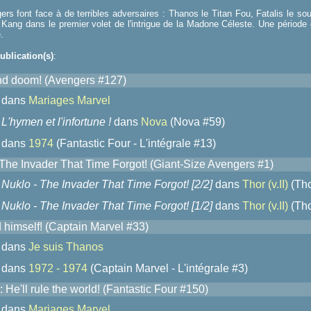
rs font face à de terribles adversaires : Thanos le Titan Fou, Fatalis le so
Kang dans le premier volet de l'intrigue de la Madone Céleste. Une période
.
ublication(s)
:
nd doom! (Avengers #127)
dans
Mariages Marvel
L'hymen et l'infortune !
dans
Nova
(Nova #59)
dans
1974
(Fantastic Four - L'intégrale #13)
 The Invader That Time Forgot! (Giant-Size Avengers #1)
Nuklo - The Invader That Time Forgot! [2/2]
dans
Thor (v.II)
(Thor
Nuklo - The Invader That Time Forgot! [1/2]
dans
Thor (v.II)
(Thor
 himself! (Captain Marvel #33)
dans
Je suis Thanos
dans
1972 - 1974
(Captain Marvel - L'intégrale #3)
: He'll rule the world! (Fantastic Four #150)
dans
Mariages Marvel