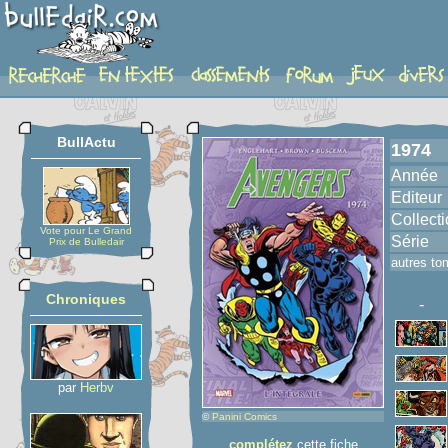
album
BullActu
1974
Année
Editeur
Collect
Vote pour Le Grand
Série
Prix de Bulledair
autres to
Chroniques
-
par
Herbv
©
Panini Comics
complétez
cette fiche