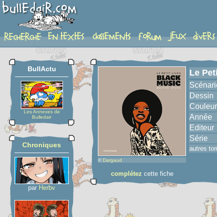
album
BullActu
Le Pet
Scénari
Dessin
Couleur
Les Annexes de
Année
Bulledair
Editeur
Série
Chroniques
autres to
©
Dargaud
complétez
cette fiche
par
Herbv