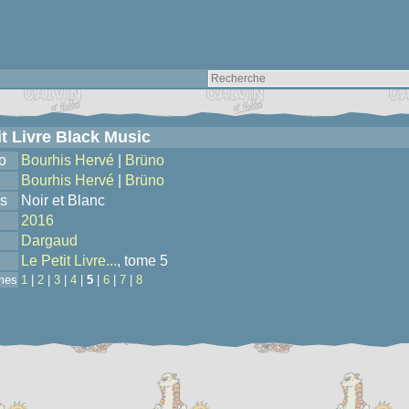
it Livre Black Music
o
Bourhis Hervé
|
Brüno
Bourhis Hervé
|
Brüno
s
Noir et Blanc
2016
Dargaud
Le Petit Livre...
, tome 5
mes
1
|
2
|
3
|
4
|
5
|
6
|
7
|
8