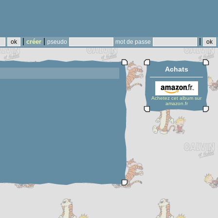
|
|
|
créer
pseudo
mot de passe
Achats
Achetez cet album sur
amazon.fr