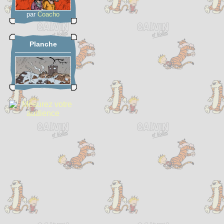
par
Coacho
Planche